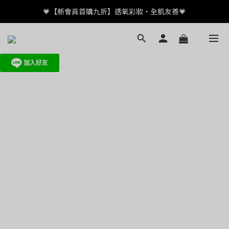
💗【新會員首購九折】透氧彩妝・全肌友善💗
💗【新會員首購九折】透氧彩妝・全肌友善💗
加入LINE好友👤領取百元優惠
💗【新會員首購九折】透氧彩妝・全肌友善💗