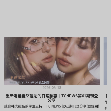
2026-05-18
重新定義自然輕透的日常妝容｜TCNEWS第61期刊登
隱
分享
眼
感謝輔大織品系學生支持｜TC NEWS 第61期刊登分享(截錄)重
列