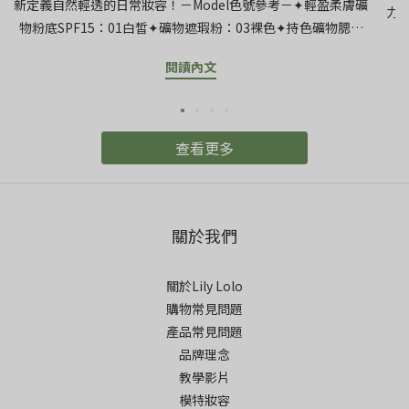
新定義自然輕透的日常妝容！－Model色號參考－✦輕盈柔膚礦
力
物粉底SPF15：01白皙✦礦物遮瑕粉：03裸色✦持色礦物腮紅
可
粉：舞拉拉✦光感水漾唇蜜：英格蘭玫瑰
【
閱讀內文
粉
出
派
查看更多
出
只
後
條
關於我們
和
噴
關於Lily Lolo
刷
購物常見問題
產品常見問題
品牌理念
教學影片
模特妝容