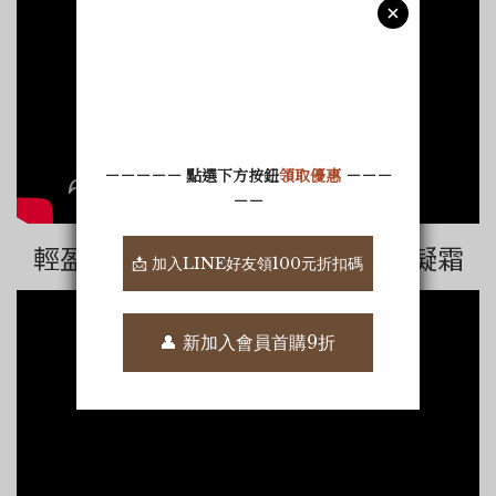
輕盈柔膚礦物粉底 ▌保濕礦物粉凝霜