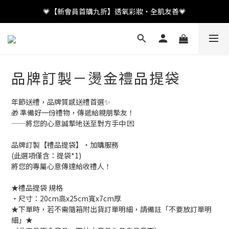
💗【新會員首購九折】透氧彩妝・全肌友善💗
加入LINE好友👤領取百元優惠
💗【新會員首購九折】透氧彩妝・全肌友善💗
品牌訂製－燙金禮品提袋
年節送禮，品牌質感送禮首選✨
🎁 準備好一份禮物，傳遞給親朋摯友！
——將您的心意誠摯地送至對方手中 💌
品牌訂製【禮品提袋】・加購服務
(此選項僅含：提袋*1)
將您的專屬心意傳達給收禮人！
★禮品提袋 規格
・尺寸：20cm高x25cm寬x7cm厚
★下單時，若不需隨箱附出貨訂單明細，請備註「不要放訂單明
細」★