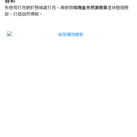
唇彩
先使用打亮餅於唇峰處打亮，再使用
玫瑰金天然潤唇膏
塗抹整個唇
部，打造自然裸妝。