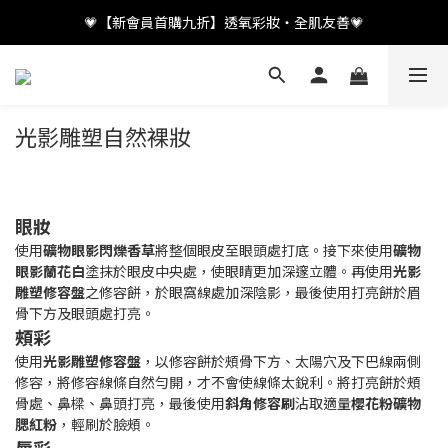
💗【新會員首購九折】透氧彩妝・全肌友善💗
💗【新會員首購九折】透氧彩妝・全肌友善💗
加入LINE好友👤領取百元優惠
💗【新會員首購九折】透氧彩妝・全肌友善💗
光影雕塑自然裸妝
眼妝
使用
礦物眼影閃爍香草
將整個眼皮至眼頭處打底。接下來使用
礦物
眼影蘭花白
塗抹於眼皮中央處，使眼睛更加深邃立體。再使用
光影
雕塑修容盤
之修容餅，於眼窩線處加深陰影，最後使用打亮餅於眉
骨下方及眼頭處打亮。
頰彩
使用
光影雕塑修容盤
，以修容餅於頰骨下方、太陽穴及下巴線兩側
修容，將修容線條自然勻開，才不會使線條太銳利。將打亮餅於頰
骨處、鼻樑、鼻頭打亮，最後使用
斜角修容刷
沾取適量
櫻花粉礦物
腮紅粉
，輕刷於臉頰。