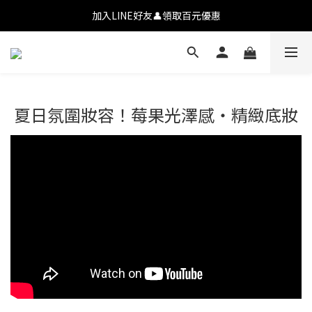
💗【新會員首購九折】透氧彩妝・全肌友善💗
加入LINE好友👤領取百元優惠
💗【新會員首購九折】透氧彩妝・全肌友善💗
夏日氛圍妝容！莓果光澤感・精緻底妝