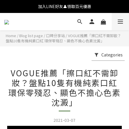
💗【新會員首購九折】透氧彩妝・全肌友善💗
加入LINE好友👤領取百元優惠
💗【新會員首購九折】透氧彩妝・全肌友善💗
Home
/
Blog list page
/
口碑分享站
/
VOGUE推薦「擦口紅不需卸妝？
盤點10隻有機純素口紅 環保零殘忍、顯色不擔心色素沈澱」
Categories
VOGUE推薦「擦口紅不需卸
妝？盤點10隻有機純素口紅
環保零殘忍、顯色不擔心色素
沈澱」
2021-03-07