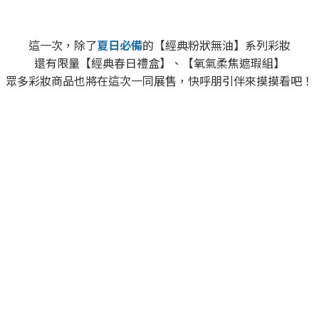
這一次，除了
夏日必備
的【經典粉狀無油】系列彩妝
還有限量【經典春日禮盒】、【氧氣柔焦遮瑕組】
眾多彩妝商品也將在這次一同展售，快呼朋引伴來摸摸看吧！