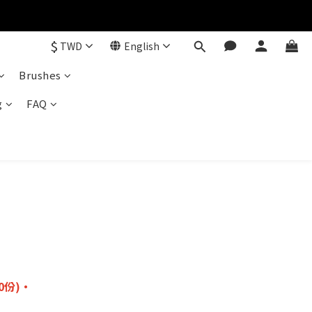
$
TWD
English
Brushes
g
FAQ
！
0份)・