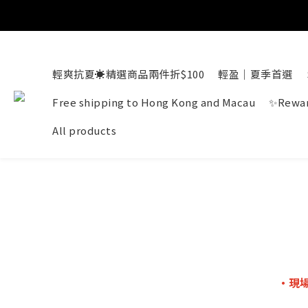
輕爽抗夏☀️精選商品兩件折$100
輕盈｜夏季首選
Free shipping to Hong Kong and Macau
✨Rewar
All products
・現場