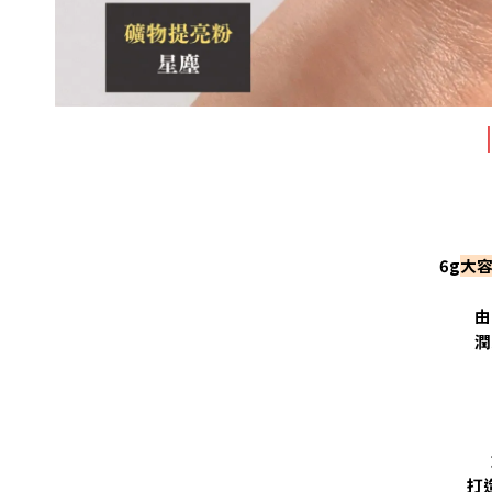
|
6g
大
由
潤
打