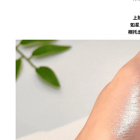
上
如星
襯托