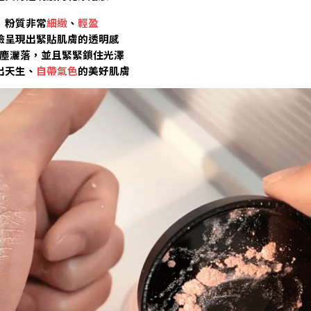
粉質非常
細緻
、
輕盈
臉呈現出緊貼肌膚的透明感
塵灑落，並且緊緊鎖住光澤
出天生、
自帶氣色
的美好肌膚