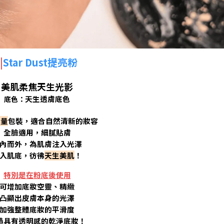
|
Star Dust提亮粉
美肌柔焦天生光影
天生透膚底色
底色：
容量
包裝，適合自然清新的妝容
全臉適用，細膩貼膚
內而外，為肌膚注入光澤
入肌底，彷彿
天生美肌
！
特別是在粉底後使用
可增加底妝空靈、精緻
凸顯出皮膚本身的光澤
加強整體底妝的平滑度
造具有透明感的乾淨底妝！