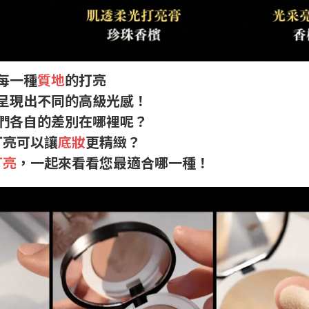
每一種
質地
的打亮
呈現出不同的高級光感！
們各自的差別在哪裡呢？
打亮可以讓
底妝
更精緻？
打亮
，一起來看看您最適合哪一種！