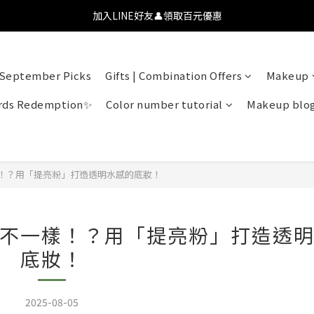
💗【新會員首購九折】透氧彩妝・全肌友善💗
加入LINE好友👤領取百元優惠
💗【新會員首購九折】透氧彩妝・全肌友善💗
September Picks
Gifts | Combination Offers
Makeup
ds Redemption✨
Color number tutorial
Makeup blo
！？用「提亮粉」打造透明水感的底妝！
不一樣！？用「提亮粉」打造透
底妝！
2025-08-05