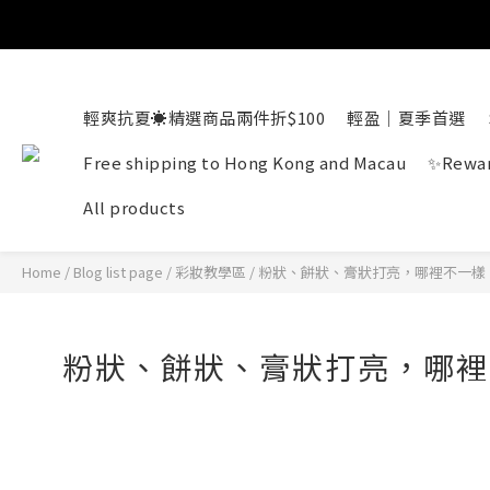
輕爽抗夏☀️精選商品兩件折$100
輕盈｜夏季首選
Free shipping to Hong Kong and Macau
✨Rewar
All products
Home
/
Blog list page
/
彩妝教學區
/
粉狀、餅狀、膏狀打亮，哪裡不一樣
粉狀、餅狀、膏狀打亮，哪裡