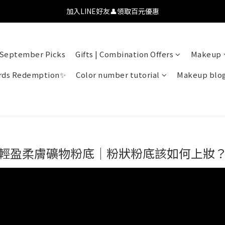
💗【新會員首購九折】透氧彩妝・全肌友善💗
加入LINE好友👤領取百元優惠
💗【新會員首購九折】透氧彩妝・全肌友善💗
September Picks
Gifts | Combination Offers
Makeup
ds Redemption✨
Color number tutorial
Makeup blo
輕盈柔膚礦物粉底｜粉狀粉底該如何上妝