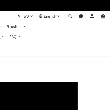
$
TWD
English
Brushes
g
FAQ
？