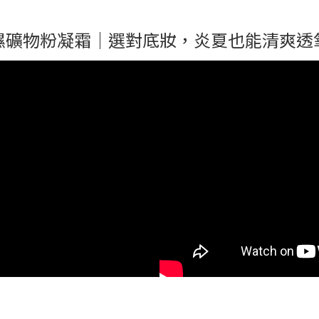
濕礦物粉凝霜｜選對底妝，炎夏也能清爽透