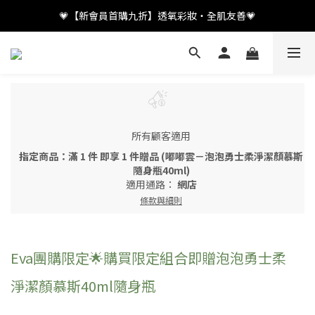
💗【新會員首購九折】透氧彩妝・全肌友善💗
💗【新會員首購九折】透氧彩妝・全肌友善💗
加入LINE好友👤領取百元優惠
💗【新會員首購九折】透氧彩妝・全肌友善💗
所有顧客適用
指定商品：滿 1 件 即享 1 件贈品 (嘟嘟雲－泡泡勇士柔淨潔顏慕斯
隨身瓶40ml)
適用通路：
網店
條款與細則
Eva團購限定🌟購買限定組合即贈泡泡勇士柔
淨潔顏慕斯40ml隨身瓶