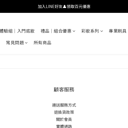
💗【新會員首購九折】透氧彩妝・全肌友善💗
加入LINE好友👤領取百元優惠
💗【新會員首購九折】透氧彩妝・全肌友善💗
體驗組｜入門底妝
禮品｜組合優惠
彩妝系列
專業刷具
常見問題
所有商品
顧客服務
運送服務方式
退換貨政策
關於會員
實體通路