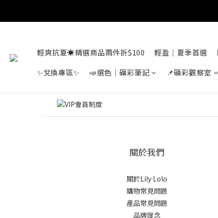
輕爽抗夏☀️精選商品兩件折$100
輕盈｜夏季首選
✨兌換專區✨
📣選色｜礦彩筆記
📌礦彩觀察室
關於我們
關於Lily Lolo
購物常見問題
產品常見問題
品牌理念