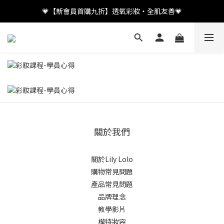
💗【新會員首購九折】透氧彩妝・全肌友善💗
💗【新會員首購九折】透氧彩妝・全肌友善💗
加入LINE好友👤領取百元優惠
💗【新會員首購九折】透氧彩妝・全肌友善💗
關於我們
關於Lily Lolo
購物常見問題
產品常見問題
品牌理念
教學影片
模特妝容