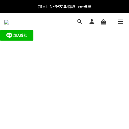
💗【新會員首購九折】透氧彩妝・全肌友善💗
加入LINE好友👤領取百元優惠
💗【新會員首購九折】透氧彩妝・全肌友善💗