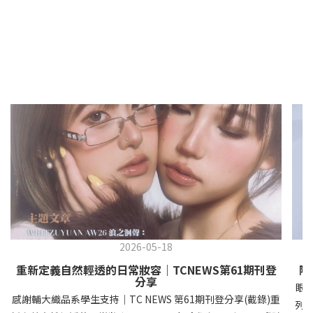
2026-05-18
重新定義自然輕透的日常妝容｜TCNEWS第61期刊登
隱
分享
眼
感謝輔大織品系學生支持｜TC NEWS 第61期刊登分享(截錄)重
列