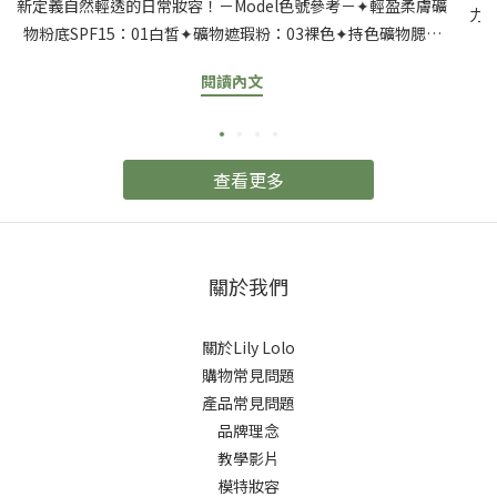
新定義自然輕透的日常妝容！－Model色號參考－✦輕盈柔膚礦
力
物粉底SPF15：01白皙✦礦物遮瑕粉：03裸色✦持色礦物腮紅
可
粉：舞拉拉✦光感水漾唇蜜：英格蘭玫瑰
【
閱讀內文
粉
出
派
查看更多
出
只
後
條
關於我們
和
噴
關於Lily Lolo
刷
購物常見問題
產品常見問題
品牌理念
教學影片
模特妝容