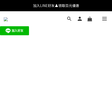
💗【新會員首購九折】透氧彩妝・全肌友善💗
加入LINE好友👤領取百元優惠
💗【新會員首購九折】透氧彩妝・全肌友善💗