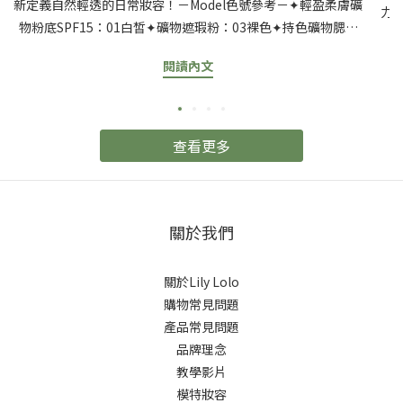
新定義自然輕透的日常妝容！－Model色號參考－✦輕盈柔膚礦
力
物粉底SPF15：01白皙✦礦物遮瑕粉：03裸色✦持色礦物腮紅
可
粉：舞拉拉✦光感水漾唇蜜：英格蘭玫瑰
【
閱讀內文
粉
出
派
查看更多
出
只
後
條
關於我們
和
噴
關於Lily Lolo
刷
購物常見問題
產品常見問題
品牌理念
教學影片
模特妝容