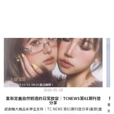
2026-05-18
重新定義自然輕透的日常妝容｜TCNEWS第61期刊登
隱
分享
眼
感謝輔大織品系學生支持｜TC NEWS 第61期刊登分享(截錄)重
列