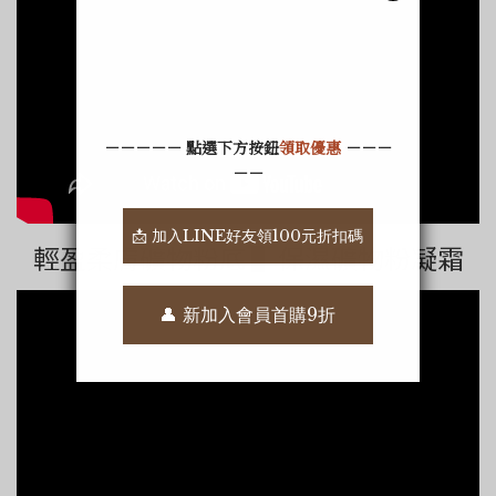
輕盈柔膚礦物粉底 ▌保濕礦物粉凝霜