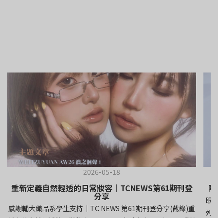
2026-05-18
重新定義自然輕透的日常妝容｜TCNEWS第61期刊登
隱
分享
眼
感謝輔大織品系學生支持｜TC NEWS 第61期刊登分享(截錄)重
列