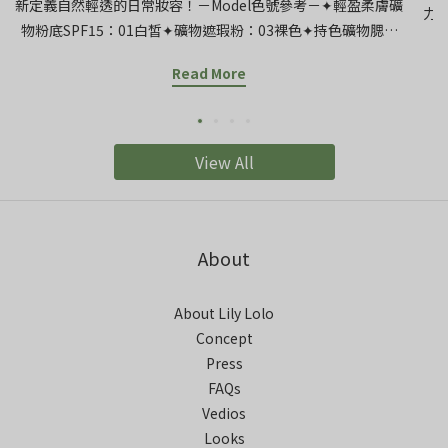
新定義自然輕透的日常妝容！－Model色號參考－✦輕盈柔膚礦
力
物粉底SPF15：01白皙✦礦物遮瑕粉：03裸色✦持色礦物腮紅
可
粉：舞拉拉✦光感水漾唇蜜：英格蘭玫瑰
【
Read More
粉
出
派
View All
出
只
後
條
About
和
噴
About Lily Lolo
刷
Concept
Press
FAQs
Vedios
Looks