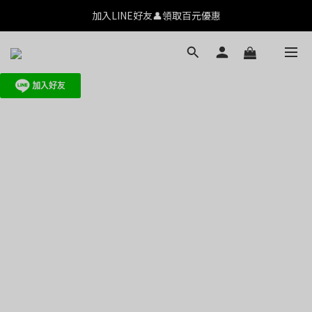
💗【新會員首購九折】透氧彩妝・全肌友善💗
加入LINE好友👤領取百元優惠
💗【新會員首購九折】透氧彩妝・全肌友善💗