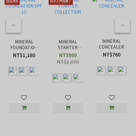
控油清爽
新手入門推薦！
MINERAL
MINERAL
MINERAL
CONCEALER
FOUNDATION
STARTER
SPF 15
COLLECTION
NT$760
NT$1,180
NT$999
NT$1,070